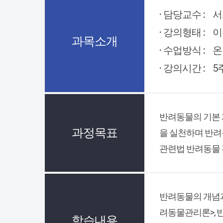
· 담당교수 :
서
· 강의형태 :
이
과목소개
· 수업방식 :
온
· 강의시간 :
5
반려동물의 기본 
과정목표
을 실천하며 반려
관련법 반려동물 
반려동물의 개념과
려동물관리론>, 
학습내용