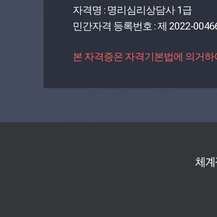
자격명 : 명리심리상담사 1급
민간자격 등록번호 : 제 2022-0046
본 자격증은 자격기본법에 의거하