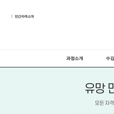
민간자격소개
과정소개
수