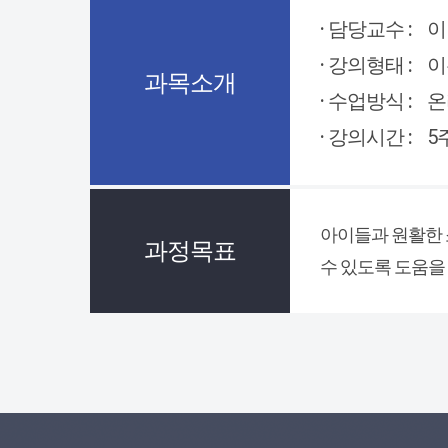
· 담당교수 :
이
· 강의형태 :
이
과목소개
· 수업방식 :
온
· 강의시간 :
5
아이들과 원활한 
과정목표
수 있도록 도움을