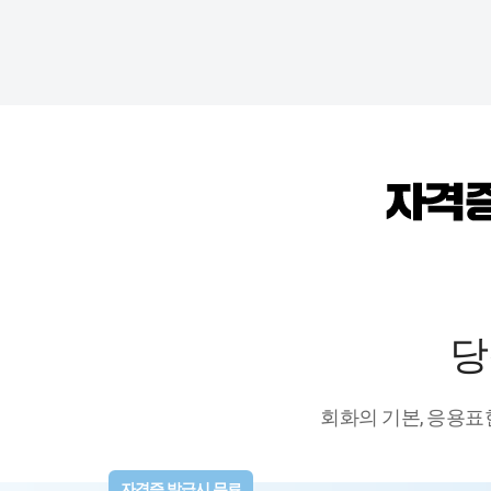
당
회화의 기본, 응용표
자격증 발급시 무료