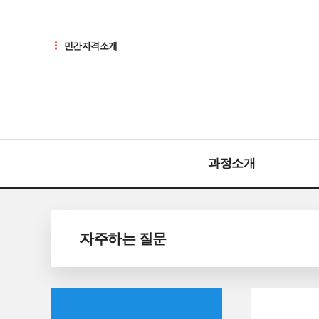
민간자격소개
과정소개
자주하는 질문