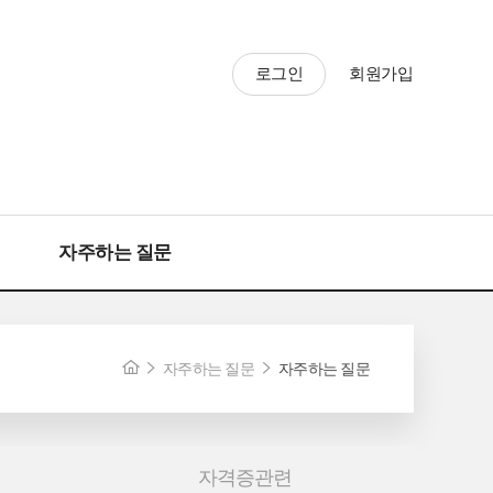
로그인
회원가입
자주하는 질문
자주하는 질문
자주하는 질문
자격증관련